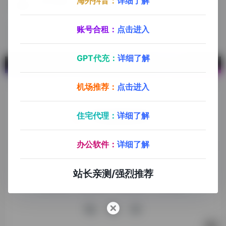
海外抖音：
详细了解
银河录像局
账号合租平台，购买优惠码：explorer666。银河录像局可提供部分AI平台账号，音视频平台账号（Netflix，ChatGPT Plus，Midjourney Spotify，Disney，PS，Youtube，Office 365，Notion，Apple ID，Google账号，ChatGPT Plus代充）
账号合租：
点击进入
GPT代充：
详细了解
机场推荐：
点击进入
住宅代理：
详细了解
探险家跨境导航旨在提供有价值的跨境电商资讯、跨境电商资
办公软件：
详细了解
源，致力于帮助更多跨境玩家学习与交流，助力出海品牌快速
发展，让业务上线更高效！
站长亲测/强烈推荐
收录申请
免责声明
商务合作
关于我们