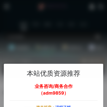
站内
常用
搜索
工具
社区
生活
基础教程
翻译工具
效率办公
配音素
热门（广告位）
立即入驻
欢迎入驻！
本站优质资源推荐
业务咨询/商务合作
Apple ID
（adm9859）