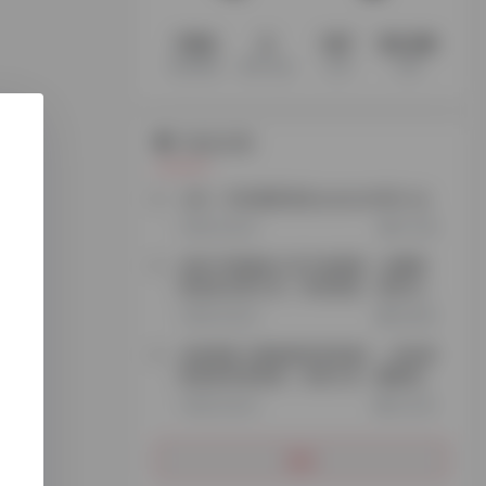
1194
3
147
60.2M
收录网站
收录 App
文章
访客
站点公告
公告：本站最新域名explorer666.vip
2年前 (2024)
72,158
添加TG客服加入官方电报群，免费获
取更多实用工具、跨境资源、项目玩
法…
3年前 (2023)
26,905
谷歌搜索【探险家跨境导航】，轻松获
取更多跨境资源、实用工具、赚钱思
路…
3年前 (2023)
35,353
更多