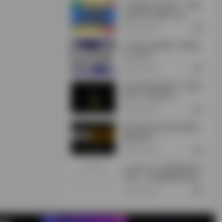
CXR插件怎么安装，浏览
器安装CXR插件方法
2年前 (2024)
0
360安全浏览器广告弹窗
怎么关闭
2年前 (2024)
0
如何使用加密货币（欧易/
币安）充值/买币
2年前 (2024)
0
新手如何打造自己的副业
赚钱项目？
2年前 (2024)
0
Lunaproxy-全球海外住宅
代理，195個國家城市級
定位，2億超大IP池
2年前 (2024)
0