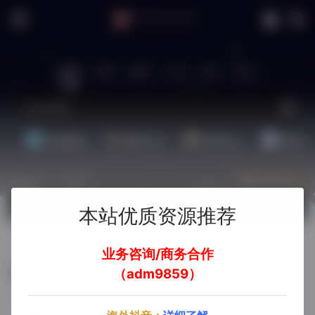
站内
常用
搜索
工具
社区
生活
基础教程
翻译工具
效率办公
配音素
热门（广告位）
立即入驻
欢迎入驻！
本站优质资源推荐
业务咨询/商务合作
CaptainBI
（adm9859）