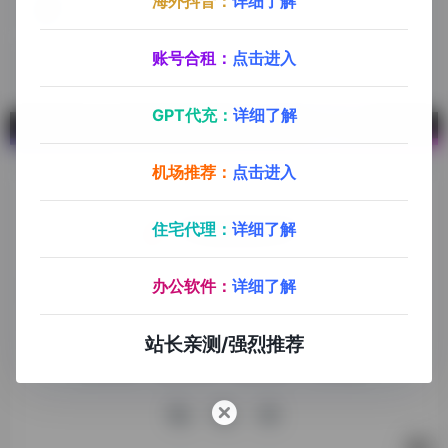
海外抖音：
详细了解
CaptainBI
选品调研，ASIN反查，海量热词，免费搜
账号合租：
点击进入
GPT代充：
详细了解
机场推荐：
点击进入
住宅代理：
详细了解
探险家跨境导航旨在提供有价值的跨境电商资讯、跨境电商资
办公软件：
详细了解
源，致力于帮助更多跨境玩家学习与交流，助力出海品牌快速
发展，让业务上线更高效！
站长亲测/强烈推荐
收录申请
免责声明
商务合作
关于我们