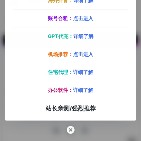
海外抖音：
详细了解
银河录像局
账号合租平台，购买优惠码：explorer666。银河录像局可提供部分AI平台账号，音视频平台账号（Netflix，ChatGPT Plus，Midjourney Spotify，Disney，PS，Youtube，Office 365，Notion，Apple ID，Google账号，ChatGPT Plus代充）
账号合租：
点击进入
GPT代充：
详细了解
机场推荐：
点击进入
住宅代理：
详细了解
探险家跨境导航旨在提供有价值的跨境电商资讯、跨境电商资
办公软件：
详细了解
源，致力于帮助更多跨境玩家学习与交流，助力出海品牌快速
发展，让业务上线更高效！
站长亲测/强烈推荐
收录申请
免责声明
商务合作
关于我们