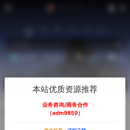
站内
常用
搜索
工具
社区
生活
基础教程
翻译工具
效率办公
配音素
热门（广告位）
立即入驻
欢迎入驻！
本站优质资源推荐
业务咨询/商务合作
ChatGPT Plus
（adm9859）