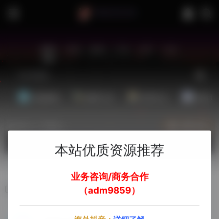
站内
常用
搜索
工具
社区
生活
基础教程
翻译工具
效率办公
配音素
热门（广告位）
立即入驻
欢迎入驻！
本站优质资源推荐
业务咨询/商务合作
云登指纹浏览器
（adm9859）