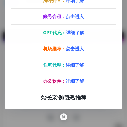
海外抖音：
详细了解
云登指纹浏览器
一款免费的防关联多开指纹浏览器,安全跨境，加速浏览
账号合租：
点击进入
GPT代充：
详细了解
机场推荐：
点击进入
住宅代理：
详细了解
探险家跨境导航旨在提供有价值的跨境电商资讯、跨境电商资
办公软件：
详细了解
源，致力于帮助更多跨境玩家学习与交流，助力出海品牌快速
发展，让业务上线更高效！
站长亲测/强烈推荐
收录申请
免责声明
商务合作
关于我们