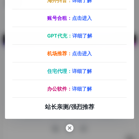
海外抖音：
详细了解
Crowdtangle
Facebook插件，分析竞争对手的Facebook专页内容分析，产品落地页的推广分析
账号合租：
点击进入
GPT代充：
详细了解
机场推荐：
点击进入
住宅代理：
详细了解
探险家跨境导航旨在提供有价值的跨境电商资讯、跨境电商资
办公软件：
详细了解
源，致力于帮助更多跨境玩家学习与交流，助力出海品牌快速
发展，让业务上线更高效！
站长亲测/强烈推荐
收录申请
免责声明
商务合作
关于我们