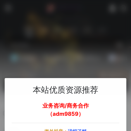
站内
常用
搜索
工具
社区
生活
基础教程
翻译工具
效率办公
配音素
热门（广告位）
立即入驻
欢迎入驻！
本站优质资源推荐
业务咨询/商务合作
Crowdtangle
（adm9859）