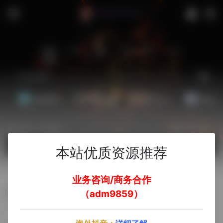
站内
常用
搜索
工具
社区
生活
基础教程
翻译工具
效率办公
配音素
热门（广告位）
立即入驻
欢迎入驻！
本站优质资源推荐
业务咨询/商务合作
度咔
（adm9859）