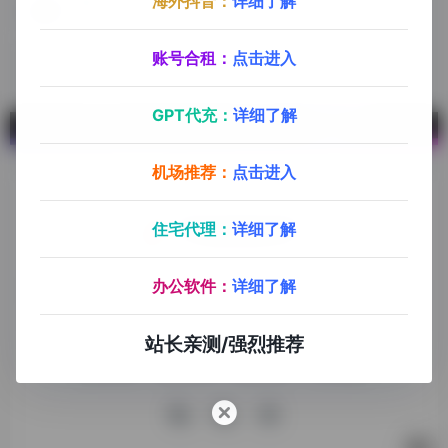
海外抖音：
详细了解
度咔
百度旗下一款手机剪辑软件
账号合租：
点击进入
GPT代充：
详细了解
机场推荐：
点击进入
住宅代理：
详细了解
探险家跨境导航旨在提供有价值的跨境电商资讯、跨境电商资
办公软件：
详细了解
源，致力于帮助更多跨境玩家学习与交流，助力出海品牌快速
发展，让业务上线更高效！
站长亲测/强烈推荐
收录申请
免责声明
商务合作
关于我们