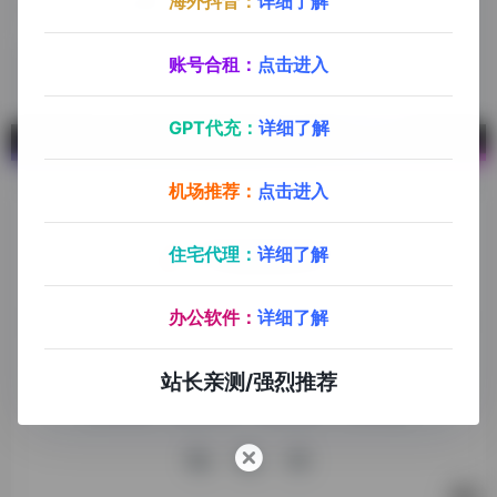
海外抖音：
详细了解
EasyYa易芽
跨境电商选品，供应链采购
账号合租：
点击进入
GPT代充：
详细了解
机场推荐：
点击进入
住宅代理：
详细了解
探险家跨境导航旨在提供有价值的跨境电商资讯、跨境电商资
办公软件：
详细了解
源，致力于帮助更多跨境玩家学习与交流，助力出海品牌快速
发展，让业务上线更高效！
站长亲测/强烈推荐
收录申请
免责声明
商务合作
关于我们