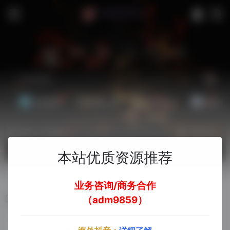
站内
常用
搜索
工具
社区
生活
基础教程
翻译工具
效率办公
配音素
热门（广告位）
立即入驻
欢迎入驻！
本站优质资源推荐
业务咨询/商务合作
EasyYa易芽
（adm9859）