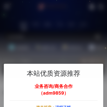
站内
常用
搜索
工具
社区
生活
基础教程
翻译工具
效率办公
配音素
热门（广告位）
立即入驻
欢迎入驻！
本站优质资源推荐
业务咨询/商务合作
eBay
（adm9859）