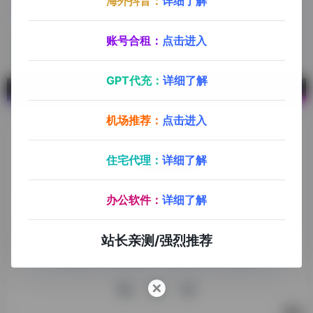
海外抖音：
详细了解
eBay
全球
账号合租：
点击进入
GPT代充：
详细了解
机场推荐：
点击进入
住宅代理：
详细了解
探险家跨境导航旨在提供有价值的跨境电商资讯、跨境电商资
办公软件：
详细了解
源，致力于帮助更多跨境玩家学习与交流，助力出海品牌快速
发展，让业务上线更高效！
站长亲测/强烈推荐
收录申请
免责声明
商务合作
关于我们