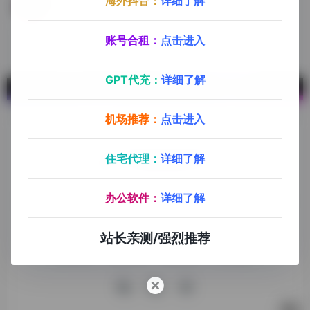
海外抖音：
详细了解
FastData
TikTok平台为主的大数据分析服务
账号合租：
点击进入
GPT代充：
详细了解
机场推荐：
点击进入
住宅代理：
详细了解
探险家跨境导航旨在提供有价值的跨境电商资讯、跨境电商资
办公软件：
详细了解
源，致力于帮助更多跨境玩家学习与交流，助力出海品牌快速
发展，让业务上线更高效！
站长亲测/强烈推荐
收录申请
免责声明
商务合作
关于我们