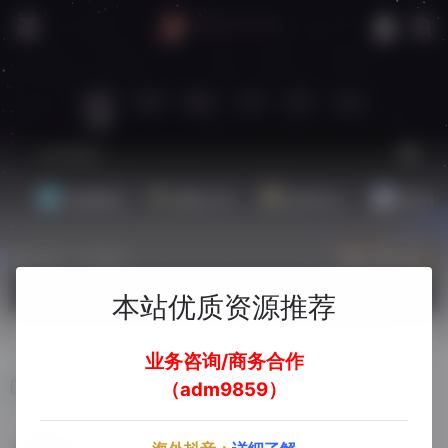
站内
常用
搜索
工具
社区
生活
基础教程
翻译工具
效率办公
配音素
热门（广告位）
立即入驻
欢迎入驻！
本站优质资源推荐
业务咨询/商务合作
FastData
（adm9859）