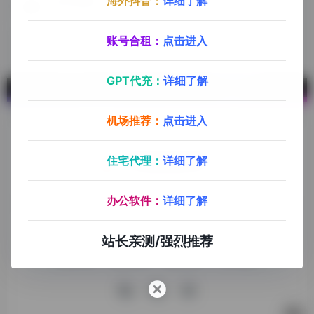
海外抖音：
详细了解
银河录像局
账号合租平台，购买优惠码：explorer666。银河录像局可提供部分AI平台账号，音视频平台账号（Netflix，ChatGPT Plus，Midjourney Spotify，Disney，PS，Youtube，Office 365，Notion，Apple ID，Google账号，ChatGPT Plus代充）
账号合租：
点击进入
GPT代充：
详细了解
机场推荐：
点击进入
住宅代理：
详细了解
探险家跨境导航旨在提供有价值的跨境电商资讯、跨境电商资
办公软件：
详细了解
源，致力于帮助更多跨境玩家学习与交流，助力出海品牌快速
发展，让业务上线更高效！
站长亲测/强烈推荐
收录申请
免责声明
商务合作
关于我们