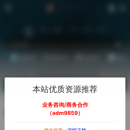
站内
常用
搜索
工具
社区
生活
基础教程
翻译工具
效率办公
配音素
热门（广告位）
立即入驻
欢迎入驻！
本站优质资源推荐
业务咨询/商务合作
银河录像局
（adm9859）