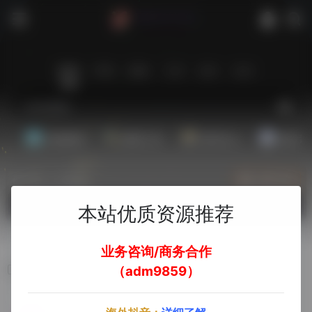
站内
常用
搜索
工具
社区
生活
基础教程
翻译工具
效率办公
配音素
热门（广告位）
立即入驻
欢迎入驻！
本站优质资源推荐
业务咨询/商务合作
GigsGigs
（adm9859）