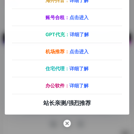
海外抖音：
详细了解
GigsGigs
服务稳定，不容易被墙，有东南亚节点，速度快
账号合租：
点击进入
GPT代充：
详细了解
机场推荐：
点击进入
住宅代理：
详细了解
探险家跨境导航旨在提供有价值的跨境电商资讯、跨境电商资
办公软件：
详细了解
源，致力于帮助更多跨境玩家学习与交流，助力出海品牌快速
发展，让业务上线更高效！
站长亲测/强烈推荐
收录申请
免责声明
商务合作
关于我们