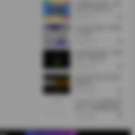
CXR插件怎么安装，浏览
器安装CXR插件方法
2年前 (2024)
0
360安全浏览器广告弹窗
怎么关闭
2年前 (2024)
0
如何使用加密货币（欧易/
币安）充值/买币
2年前 (2024)
0
新手如何打造自己的副业
赚钱项目？
2年前 (2024)
0
Lunaproxy-全球海外住宅
代理，195個國家城市級
定位，2億超大IP池
2年前 (2024)
0