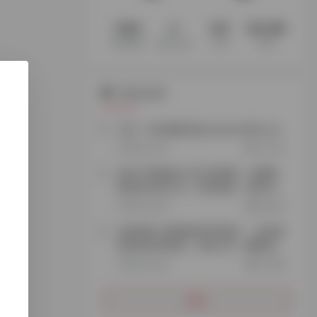
1194
3
147
60.3M
收录网站
收录 App
文章
访客
站点公告
公告：本站最新域名explorer666.vip
2年前 (2024)
72,230
添加TG客服加入官方电报群，免费获
取更多实用工具、跨境资源、项目玩
法…
3年前 (2023)
26,923
谷歌搜索【探险家跨境导航】，轻松获
取更多跨境资源、实用工具、赚钱思
路…
3年前 (2023)
35,488
更多