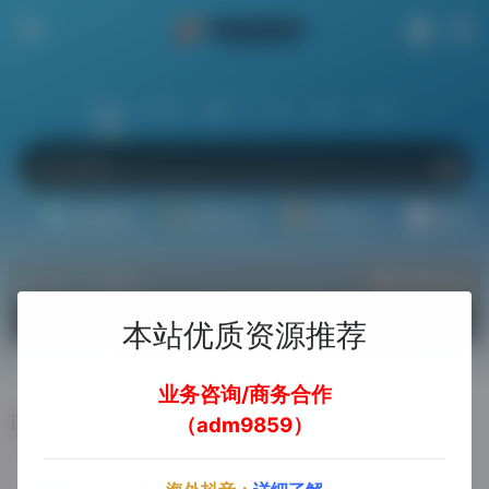
站内
常用
搜索
工具
社区
生活
基础教程
翻译工具
效率办公
配音素
热门（广告位）
立即入驻
欢迎入驻！
本站优质资源推荐
业务咨询/商务合作
IPFoxy纯净住宅代理
（adm9859）