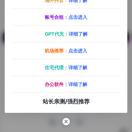
海外抖音：
详细了解
IPFoxy纯净住宅代理
全球多国纯净真人住宅代理，数据中心代理，不限流量，可免费注册试用，操作简单使用方便，支持支付宝/微信付款
账号合租：
点击进入
GPT代充：
详细了解
机场推荐：
点击进入
住宅代理：
详细了解
探险家跨境导航旨在提供有价值的跨境电商资讯、跨境电商资
办公软件：
详细了解
源，致力于帮助更多跨境玩家学习与交流，助力出海品牌快速
发展，让业务上线更高效！
站长亲测/强烈推荐
收录申请
免责声明
商务合作
关于我们