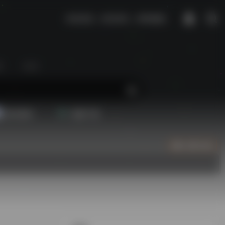
种瓜得瓜，种豆得豆，种郭德纲。
区
生活
配音素材
视频下载
立即入驻