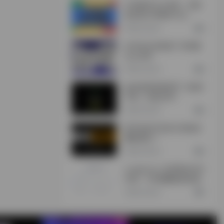
CXR插件怎么安装，浏览
器安装CXR插件方法
2年前 (2024)
0
360安全浏览器广告弹窗
怎么关闭
2年前 (2024)
0
如何使用加密货币（欧易/
币安）充值/买币
2年前 (2024)
0
新手如何打造自己的副业
赚钱项目？
2年前 (2024)
0
Lunaproxy-全球海外住宅
代理，195個國家城市級
定位，2億超大IP池
2年前 (2024)
0