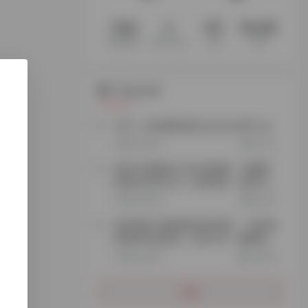
1194
3
147
60.2M
收录网站
收录 App
文章
访客
站点公告
公告：本站最新域名explorer666.vip
2年前 (2024)
72,113
添加TG客服加入官方电报群，免费获
取更多实用工具、跨境资源、项目玩
法…
3年前 (2023)
26,797
谷歌搜索【探险家跨境导航】，轻松获
取更多跨境资源、实用工具、赚钱思
路…
3年前 (2023)
35,209
更多