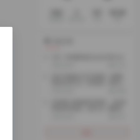
1194
3
147
60.1M
收录网站
收录 App
文章
访客
站点公告
公告：本站最新域名explorer666.vip
2年前 (2024)
72,041
添加TG客服加入官方电报群，免费获
取更多实用工具、跨境资源、项目玩
法…
3年前 (2023)
26,689
谷歌搜索【探险家跨境导航】，轻松获
取更多跨境资源、实用工具、赚钱思
路…
3年前 (2023)
35,101
更多