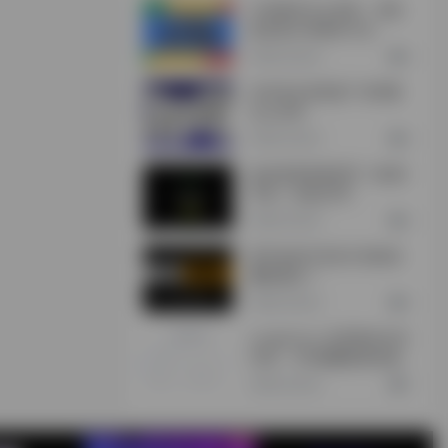
CXR插件怎么安装，浏览
器安装CXR插件方法
2年前 (2024)
0
360安全浏览器广告弹窗
怎么关闭
2年前 (2024)
0
如何使用加密货币（欧易/
币安）充值/买币
2年前 (2024)
0
新手如何打造自己的副业
赚钱项目？
2年前 (2024)
0
Lunaproxy-全球海外住宅
代理，195個國家城市級
定位，2億超大IP池
2年前 (2024)
0