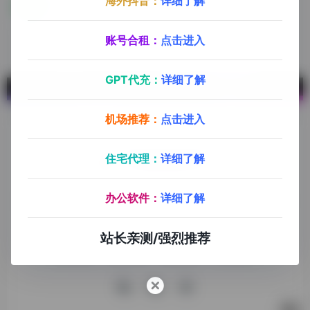
海外抖音：
详细了解
LINE
LINE是日本和台湾地区最常用的社交聊天APP
账号合租：
点击进入
GPT代充：
详细了解
机场推荐：
点击进入
住宅代理：
详细了解
探险家跨境导航旨在提供有价值的跨境电商资讯、跨境电商资
办公软件：
详细了解
源，致力于帮助更多跨境玩家学习与交流，助力出海品牌快速
发展，让业务上线更高效！
站长亲测/强烈推荐
收录申请
免责声明
商务合作
关于我们