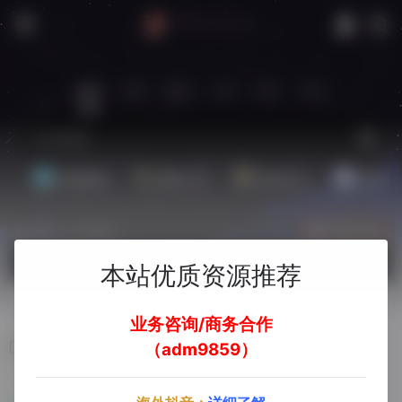
站内
常用
搜索
工具
社区
生活
基础教程
翻译工具
效率办公
配音素
热门（广告位）
立即入驻
欢迎入驻！
本站优质资源推荐
业务咨询/商务合作
LINE
（adm9859）