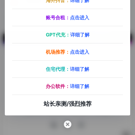
海外抖音：
详细了解
中国制造网
国内综合B2B电子商务平台，覆盖全行业品类：工业品，原材料，家居百货和商务服务等。
账号合租：
点击进入
GPT代充：
详细了解
机场推荐：
点击进入
住宅代理：
详细了解
探险家跨境导航旨在提供有价值的跨境电商资讯、跨境电商资
办公软件：
详细了解
源，致力于帮助更多跨境玩家学习与交流，助力出海品牌快速
发展，让业务上线更高效！
站长亲测/强烈推荐
收录申请
免责声明
商务合作
关于我们