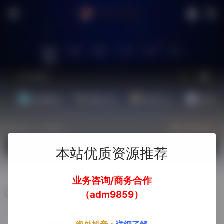
站内
常用
搜索
工具
社区
生活
基础教程
翻译工具
效率办公
配音素
热门（广告位）
立即入驻
欢迎入驻！
本站优质资源推荐
业务咨询/商务合作
中国制造网
（adm9859）