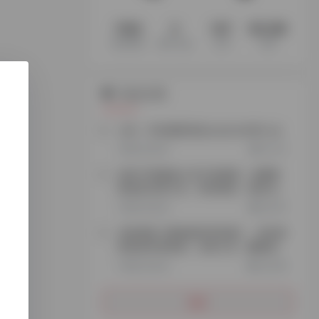
1194
3
147
60.2M
收录网站
收录 App
文章
访客
站点公告
公告：本站最新域名explorer666.vip
2年前 (2024)
72,113
添加TG客服加入官方电报群，免费获
取更多实用工具、跨境资源、项目玩
法…
3年前 (2023)
26,797
谷歌搜索【探险家跨境导航】，轻松获
取更多跨境资源、实用工具、赚钱思
路…
3年前 (2023)
35,209
更多