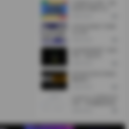
CXR插件怎么安装，浏览
器安装CXR插件方法
2年前 (2024)
0
360安全浏览器广告弹窗
怎么关闭
2年前 (2024)
0
如何使用加密货币（欧易/
币安）充值/买币
2年前 (2024)
0
新手如何打造自己的副业
赚钱项目？
2年前 (2024)
0
Lunaproxy-全球海外住宅
代理，195個國家城市級
定位，2億超大IP池
2年前 (2024)
0