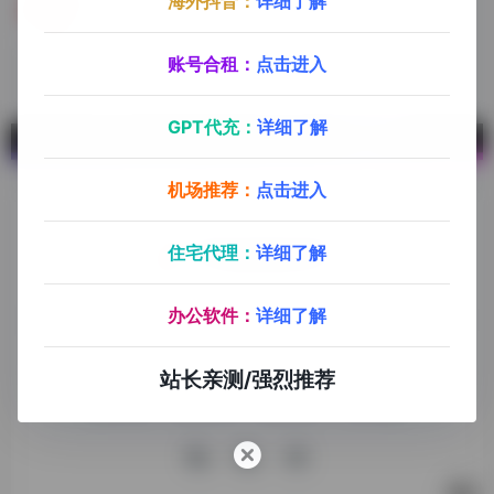
海外抖音：
详细了解
Redflagdeals
加拿大最大的促销导购网站
账号合租：
点击进入
GPT代充：
详细了解
机场推荐：
点击进入
住宅代理：
详细了解
探险家跨境导航旨在提供有价值的跨境电商资讯、跨境电商资
办公软件：
详细了解
源，致力于帮助更多跨境玩家学习与交流，助力出海品牌快速
发展，让业务上线更高效！
站长亲测/强烈推荐
收录申请
免责声明
商务合作
关于我们