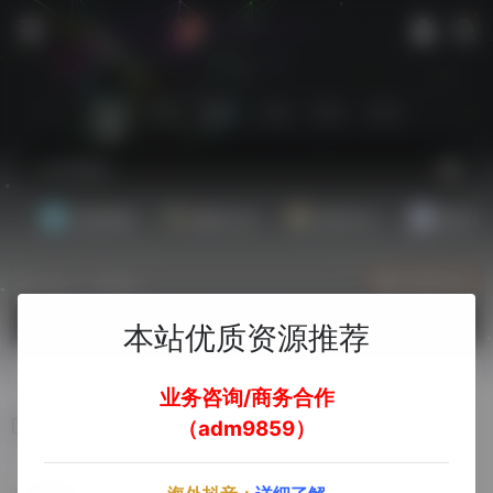
站内
常用
搜索
工具
社区
生活
基础教程
翻译工具
效率办公
配音素
热门（广告位）
立即入驻
欢迎入驻！
本站优质资源推荐
业务咨询/商务合作
Redflagdeals
（adm9859）