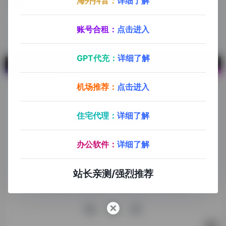
海外抖音：
详细了解
ROLA-IP全球代理
专业的全球代理IP平台，包含200+国家代理IP，住宅IP，动态静态IP，Http/Sock5海外代理IP等~支持中文，使用方便操作简单，支持加密货币/支付宝/信用卡付款
账号合租：
点击进入
GPT代充：
详细了解
机场推荐：
点击进入
住宅代理：
详细了解
探险家跨境导航旨在提供有价值的跨境电商资讯、跨境电商资
办公软件：
详细了解
源，致力于帮助更多跨境玩家学习与交流，助力出海品牌快速
发展，让业务上线更高效！
站长亲测/强烈推荐
收录申请
免责声明
商务合作
关于我们