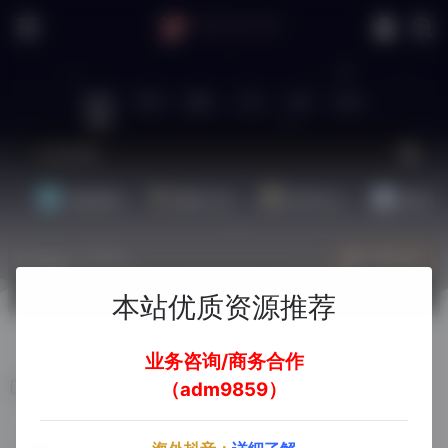
站内
常用
搜索
工具
社区
生活
基础教程
翻译工具
效率办公
配音素
热门（广告位）
立即入驻
欢迎入驻！
本站优质资源推荐
业务咨询/商务合作
ROLA-IP全球代理
（adm9859）