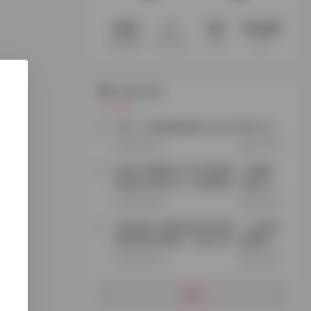
1194
3
147
60.3M
收录网站
收录 App
文章
访客
站点公告
公告：本站最新域名explorer666.vip
2年前 (2024)
72,230
添加TG客服加入官方电报群，免费获
取更多实用工具、跨境资源、项目玩
法…
3年前 (2023)
26,923
谷歌搜索【探险家跨境导航】，轻松获
取更多跨境资源、实用工具、赚钱思
路…
3年前 (2023)
35,488
更多