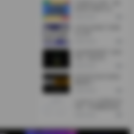
CXR插件怎么安装，浏览
器安装CXR插件方法
2年前 (2024)
0
360安全浏览器广告弹窗
怎么关闭
2年前 (2024)
0
如何使用加密货币（欧易/
币安）充值/买币
2年前 (2024)
0
新手如何打造自己的副业
赚钱项目？
2年前 (2024)
0
Lunaproxy-全球海外住宅
代理，195個國家城市級
定位，2億超大IP池
2年前 (2024)
0