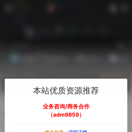
站内
常用
搜索
工具
社区
生活
基础教程
翻译工具
效率办公
配音素
热门（广告位）
立即入驻
欢迎入驻！
本站优质资源推荐
业务咨询/商务合作
Sendanywhere
（adm9859）