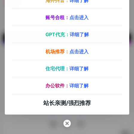
海外抖音：
详细了解
Sendanywhere
覆盖全平台的免费文件传输利器
账号合租：
点击进入
GPT代充：
详细了解
机场推荐：
点击进入
住宅代理：
详细了解
探险家跨境导航旨在提供有价值的跨境电商资讯、跨境电商资
办公软件：
详细了解
源，致力于帮助更多跨境玩家学习与交流，助力出海品牌快速
发展，让业务上线更高效！
站长亲测/强烈推荐
收录申请
免责声明
商务合作
关于我们