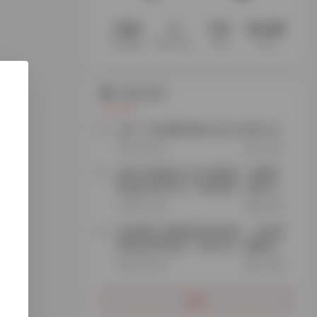
1194
3
147
60.3M
收录网站
收录 App
文章
访客
站点公告
公告：本站最新域名explorer666.vip
2年前 (2024)
72,230
添加TG客服加入官方电报群，免费获
取更多实用工具、跨境资源、项目玩
法…
3年前 (2023)
26,923
谷歌搜索【探险家跨境导航】，轻松获
取更多跨境资源、实用工具、赚钱思
路…
3年前 (2023)
35,488
更多