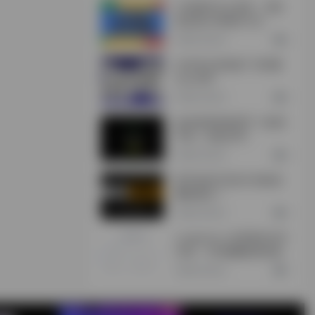
CXR插件怎么安装，浏览
器安装CXR插件方法
2年前 (2024)
0
360安全浏览器广告弹窗
怎么关闭
2年前 (2024)
0
如何使用加密货币（欧易/
币安）充值/买币
2年前 (2024)
0
新手如何打造自己的副业
赚钱项目？
2年前 (2024)
0
Lunaproxy-全球海外住宅
代理，195個國家城市級
定位，2億超大IP池
2年前 (2024)
0