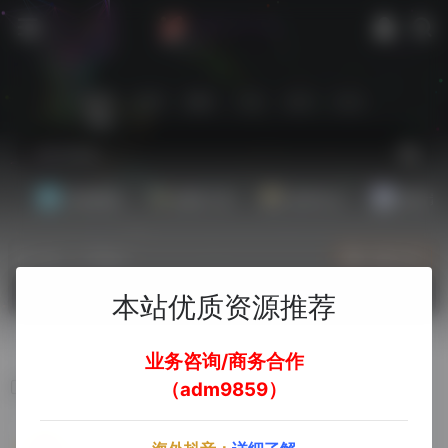
站内
常用
搜索
工具
社区
生活
基础教程
翻译工具
效率办公
配音素
热门（广告位）
立即入驻
欢迎入驻！
本站优质资源推荐
业务咨询/商务合作
西班牙后台
（adm9859）