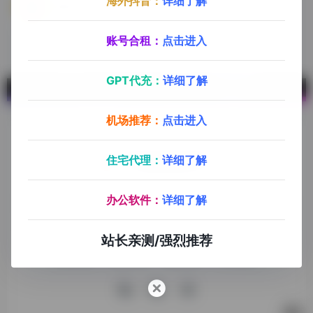
海外抖音：
详细了解
西班牙后台
账号合租：
点击进入
GPT代充：
详细了解
机场推荐：
点击进入
住宅代理：
详细了解
探险家跨境导航旨在提供有价值的跨境电商资讯、跨境电商资
办公软件：
详细了解
源，致力于帮助更多跨境玩家学习与交流，助力出海品牌快速
发展，让业务上线更高效！
站长亲测/强烈推荐
收录申请
免责声明
商务合作
关于我们