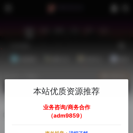
站内
常用
搜索
工具
社区
生活
基础教程
翻译工具
效率办公
配音素
热门（广告位）
立即入驻
欢迎入驻！
本站优质资源推荐
业务咨询/商务合作
英国销量榜
（adm9859）