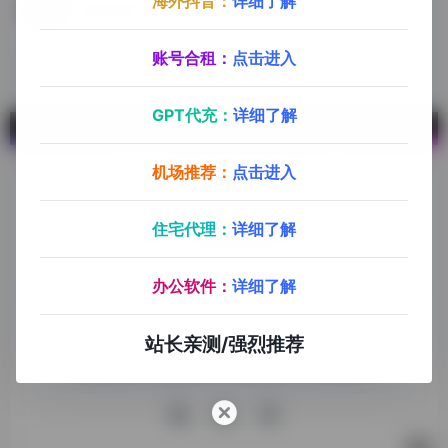
海外抖音：
详细了解
英国销量榜
账号合租：
点击进入
GPT代充：
详细了解
机场推荐：
点击进入
住宅代理：
详细了解
探险家跨境导航旨在提供有价值的跨境电商资讯、跨境电商资
办公软件：
详细了解
源，致力于帮助更多跨境玩家学习与交流，助力出海品牌快速
发展，让业务上线更高效！
站长亲测/强烈推荐
收录申请
免责声明
商务合作
关于我们