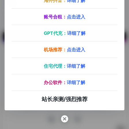
海外抖音：
详细了解
使用FB语法综合搜索
账号合租：
点击进入
GPT代充：
详细了解
机场推荐：
点击进入
住宅代理：
详细了解
探险家跨境导航旨在提供有价值的跨境电商资讯、跨境电商资
办公软件：
详细了解
源，致力于帮助更多跨境玩家学习与交流，助力出海品牌快速
发展，让业务上线更高效！
站长亲测/强烈推荐
收录申请
免责声明
商务合作
关于我们