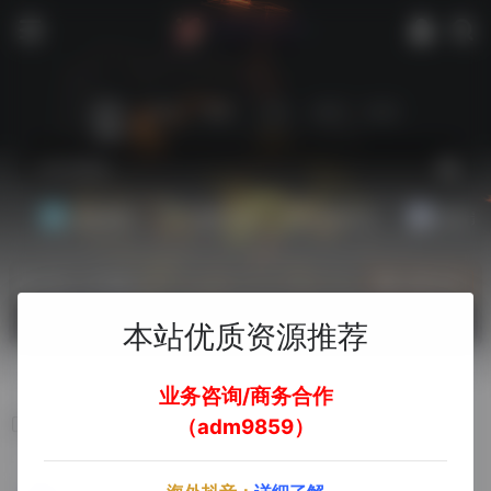
站内
常用
搜索
工具
社区
生活
基础教程
翻译工具
效率办公
配音素
热门（广告位）
立即入驻
欢迎入驻！
本站优质资源推荐
业务咨询/商务合作
使用FB语法综合搜索
（adm9859）