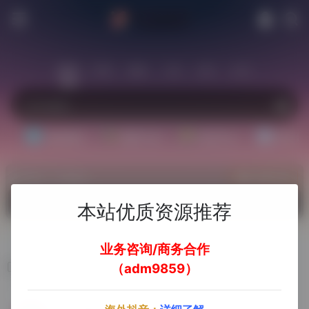
站内
常用
搜索
工具
社区
生活
基础教程
翻译工具
效率办公
配音素
热门（广告位）
立即入驻
欢迎入驻！
本站优质资源推荐
业务咨询/商务合作
视频压缩工具
（adm9859）