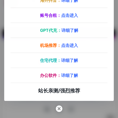
海外抖音：
详细了解
小丸工具箱
小丸工具箱是一款用于处理音视频等多媒体文件的压缩软件。高质量的H264+AAC视频压制。
账号合租：
点击进入
GPT代充：
详细了解
机场推荐：
点击进入
住宅代理：
详细了解
探险家跨境导航旨在提供有价值的跨境电商资讯、跨境电商资
办公软件：
详细了解
源，致力于帮助更多跨境玩家学习与交流，助力出海品牌快速
发展，让业务上线更高效！
站长亲测/强烈推荐
收录申请
免责声明
商务合作
关于我们