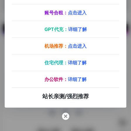
没有内容
账号合租：
点击进入
GPT代充：
详细了解
机场推荐：
点击进入
住宅代理：
详细了解
探险家跨境导航旨在提供有价值的跨境电商资讯、跨境电商资
办公软件：
详细了解
源，致力于帮助更多跨境玩家学习与交流，助力出海品牌快速
发展，让业务上线更高效！
站长亲测/强烈推荐
收录申请
免责声明
商务合作
关于我们