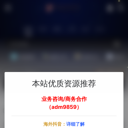
站内
常用
搜索
工具
社区
生活
基础教程
翻译工具
效率办公
配音素
热门（广告位）
立即入驻
本站优质资源推荐
欢迎入驻！
业务咨询/商务合作
（adm9859）
视频祛水印
海外抖音：
详细了解