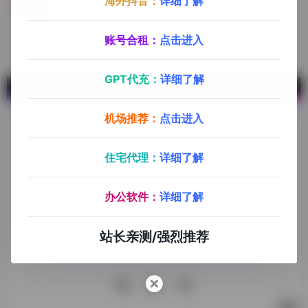
海外抖音：
详细了解
小红书内容下载
小红书图片视频内容下载助手
账号合租：
点击进入
GPT代充：
详细了解
机场推荐：
点击进入
住宅代理：
详细了解
探险家跨境导航旨在提供有价值的跨境电商资讯、跨境电商资
办公软件：
详细了解
源，致力于帮助更多跨境玩家学习与交流，助力出海品牌快速
发展，让业务上线更高效！
站长亲测/强烈推荐
收录申请
免责声明
商务合作
关于我们