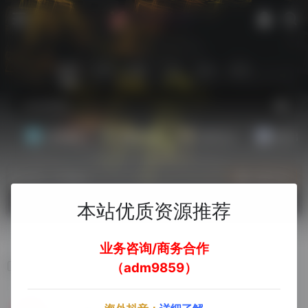
站内
常用
搜索
工具
社区
生活
基础教程
翻译工具
效率办公
配音素
热门（广告位）
立即入驻
欢迎入驻！
本站优质资源推荐
业务咨询/商务合作
小红色图片下载
（adm9859）