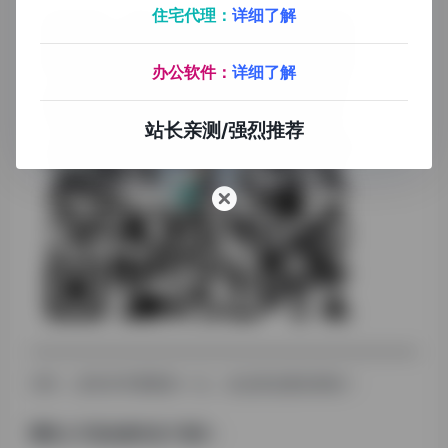
住宅代理：
详细了解
办公软件：
详细了解
站长亲测/强烈推荐
另外，还有非常重要的一点，在这里也要说明的！
哪些人不适合操作这个项目：