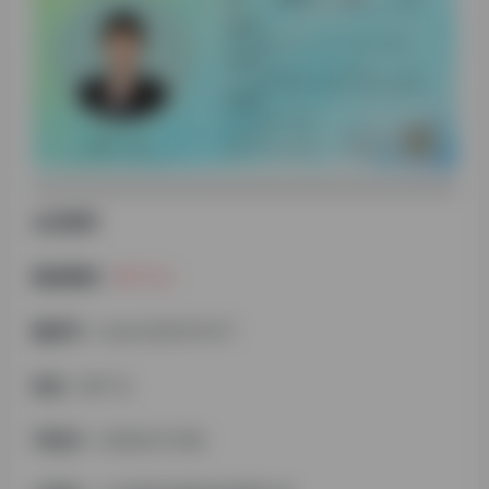
会员资料
微信昵称：
胡广生
微信号：
hubin2262151477
姓名：
胡广生
手机号：
18365472196