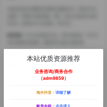
目前各地头部主播都在使用我们搭建的节点，通过全方位
的服务，帮助客户解决困难，同时，我们立志成为行业领
军企业，始终致力于行业领先、用户至上。
拥有资源：
TikTok马来娱乐公会、养百万粉技术、TikTok
原生态网络环境搭建、成熟培养TK娱乐主播方案
需要资源：
TikTok全球本土货盘
本站优质资源推荐
主要标签：
TikTok娱乐公会
、
TikTok马来公会
业务咨询/商务合作
（adm9859）
# 平台会员
# TikTok娱乐公会
# TikTok马来公会
# TK公会
# 胡广生
海外抖音：
详细了解
©
版权声明
文章版权归作者所有，未经允许请勿转载。
账号合租：
点击进入