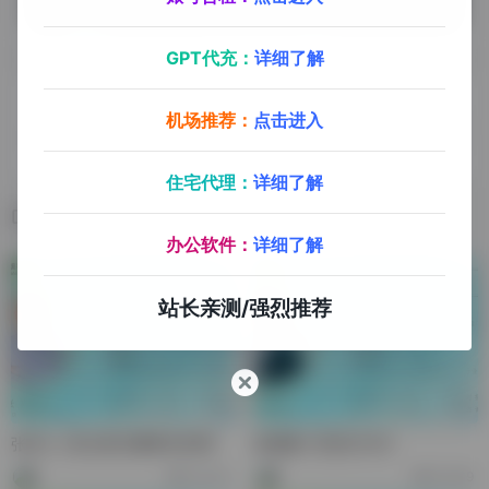
GPT代充：
详细了解
上一篇
下一篇
机场推荐：
点击进入
李小龙-黑龙江龙臻总经理
雷灏绮-有影国际总经理
住宅代理：
详细了解
相关文章
办公软件：
详细了解
站长亲测/强烈推荐
张本人-昆仑奥贝董事长助理
曾紫豪-巴莫京CEO
32,442
57,939