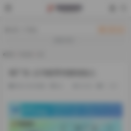
热门（广告位）
立即入驻
欢迎入驻！
首页
•
平台会员
•
正文
胡广生-义乌链享传媒创始人
2年前 (2024)更新
旧人
33,532
0
0