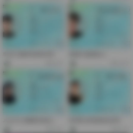
李泳乐-枫林跨境项目经理
黄森林-森蕊厦法人
83,232
30,353
Juma He-麦娜家居创始人
周中鹏-泉州鲸妈妈总经理
18,474
28,470