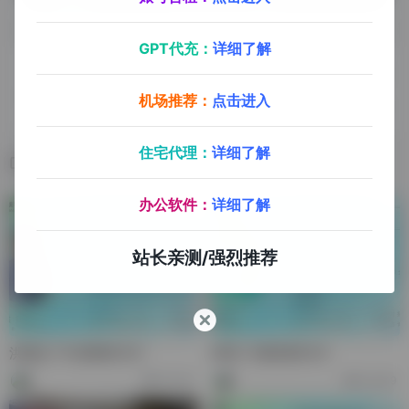
GPT代充：
详细了解
下一篇
上一篇
黄辉鸿-全球支付与收款咨询、
机场推荐：
点击进入
李泳乐-枫林跨境项目经理
独立站建站咨询
住宅代理：
详细了解
相关文章
办公软件：
详细了解
站长亲测/强烈推荐
洪铭志-TK后勤部CEO
阿浪-川催贸易CEO
79,316
20,639