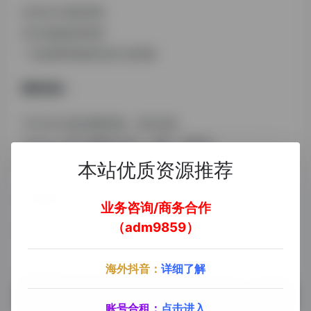
北京各大高校资源
北京金融创投资源
一些品牌营销相关的行业经验
需要资源：
TikTok行业的成熟经验、前沿信息
TikTok一些产业配套 技术、品牌、货盘等
也在寻找靠谱合伙人一起做事～
本站优质资源推荐
主要标签：
TK服务商
业务咨询/商务合作
（adm9859）
# 平台会员
# TK服务商
# 王大卫
©
版权声明
海外抖音：
详细了解
文章版权归作者所有，未经允许请勿转载。
账号合租：
点击进入