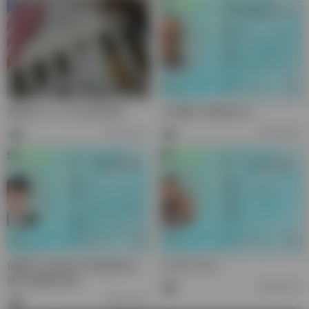
美国本土个人/企业店咨询
TK高辉-百果道CEO
54,016
51,978
黄辉鸿-全球支付与收款咨询、
王文泽-CEO
独立站建站咨询
38,120
23,197