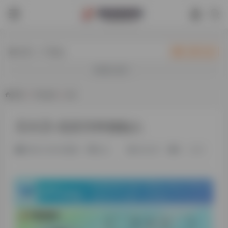
热门（广告位）
立即入驻
欢迎入驻！
首页
•
平台会员
•
正文
王大卫-北京方外创始人
2年前 (2024)更新
旧人
49,001
0
0