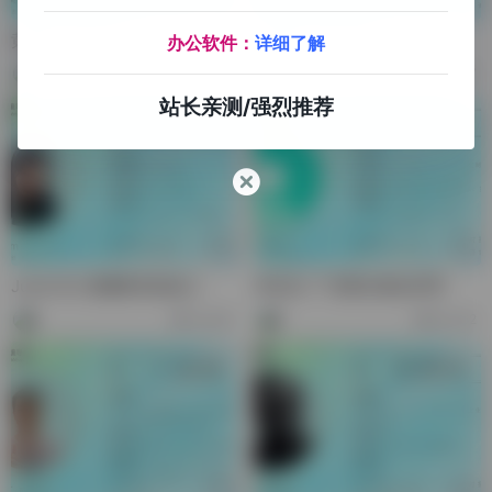
黄森林-森蕊厦法人
雷灏绮-有影国际总经理
办公软件：
详细了解
30,317
58,457
站长亲测/强烈推荐
Juma He-麦娜家居创始人
李先生-广东斯比澳总经理
18,456
80,762