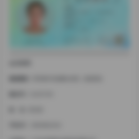
会 员 资 料
微信昵称：
萃草康中药发酵白转黑，防脱育发
微 信 号 ：
HL031136
姓 名：
郑玉凤
手 机 号
：
16616602454