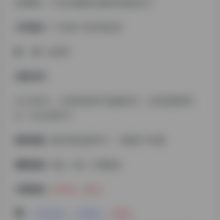
公 司 名 ：
广州玉凤国际生物科技有限公司
公司地址：
广东省/广州市/南沙区
职 务：
总经理
自我介绍：
本人95年人，主营养发类产品贴牌代工，自有品牌凤羽
丝，2023进军TK
拥有资源：
国内养发品牌10个，C端客户100家
需要资源：
B端，C端，打通渠道
主要标签：
供应链
,
货盘
# 平台会员
# 供应链
# 货盘